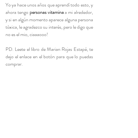
Yo ya hace unos años que aprendí todo esto, y 
ahora tengo
 personas vitamina
 a mi alrededor, 
y si en algún momento aparece alguna persona 
tóxica, le agradezco su interés, pero le digo que 
no es el mio, ciaaaooo!
PD. Leete el libro de Marian Rojas Estapé, te 
dejo el enlace en el botón para que lo puedas 
comprar.
Encuentra tu persona vitamina
psicologia
psicologia positiva
envidia
personas vitamina