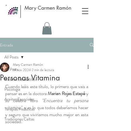
Mary Carmen Ramón
Entrada
All Posts
Mary Carmen Ramón
All Posts
19 nov 2024
2 min de lectura
Personas Vitamina
Hábitos Saludables
Cuando leáis este título, lo primero que vais a 
Psicologia
pensar es en la doctora 
Marian Rojas Estapé 
y 
Aceites Esenciales
su célebre libro 
"Encuentra tu persona 
vitamina"
, y es lo que todos deberíamos hacer 
Terapias Holísticas
y seguro que viviriamos mucho mejor en esta 
Tradiciones Celtas
sociedad.