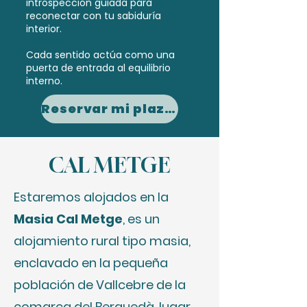
introspección guiada para
reconectar con tu sabiduría
interior.
Cada sentido actúa como una
puerta de entrada al equilibrio
interno.
Reservar mi plaza en el Retiro 6D
CAL METGE
Estaremos alojados en la
Masia Cal Metge
, es un
alojamiento rural tipo masia,
enclavado en la pequeña
población de Vallcebre de la
comarca del Berguedà, lugar