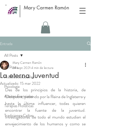
Mary Carmen Ramón
Entrada
All Posts
Mary Carmen Ramón
All Posts
24 sept 2021
4 min de lectura
La eterna Juventud
Hábitos Saludables
Actualizado:
15 mar 2022
Psicologia
Des de los principios de la historia, de 
Aceites Esenciales
Cleopatra, pasando por la Reina de Inglaterra y 
hasta la última influencer, todas quieren 
Terapias Holísticas
encontrar la fuente de la juventud. 
Tradiciones Celtas
Investigadores de todo el mundo estudian el 
envejecimiento de los humanos y como se 