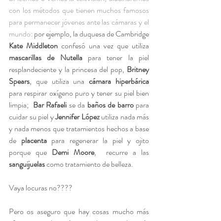
con los métodos que tienen muchos famosos 
para permanecer jóvenes ante las cámaras y el 
mundo: 
por ejemplo, la duquesa de Cambridge​​ 
Kate Middleton
 confesó una vez que utiliza 
mascarillas de Nutella
 para tener la piel 
resplandeciente y la princesa del pop, 
Britney 
Spears
, que utiliza una 
cámara hiperbárica
para respirar oxígeno puro y tener su piel bien 
limpia;  
Bar Rafaeli
 se da 
baños de barro
 para 
cuidar su piel y 
Jennifer López
 utiliza nada más 
y nada menos que tratamientos hechos a base 
de 
placenta
 para regenerar la piel y ojito 
porque que 
Demi Moore
,  recurre a las 
sanguijuelas
 como tratamiento de belleza. 
Vaya locuras no????
Pero os aseguro que hay cosas mucho más 