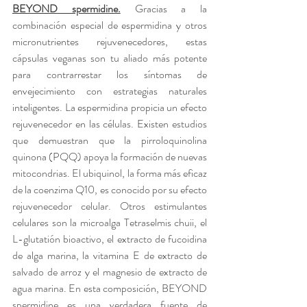
BEYOND spermidine.
 Gracias a la 
combinación especial de espermidina y otros 
micronutrientes rejuvenecedores, estas 
cápsulas veganas son tu aliado más potente 
para contrarrestar los síntomas de 
envejecimiento con estrategias naturales 
inteligentes. La espermidina propicia un efecto 
rejuvenecedor en las células. Existen estudios 
que demuestran que la pirroloquinolina 
quinona (PQQ) apoya la formación de nuevas 
mitocondrias. El ubiquinol, la forma más eficaz 
de la coenzima Q10, es conocido por su efecto 
rejuvenecedor celular. Otros estimulantes 
celulares son la microalga Tetraselmis chuii, el 
L-glutatión bioactivo, el extracto de fucoidina 
de alga marina, la vitamina E de extracto de 
salvado de arroz y el magnesio de extracto de 
agua marina. En esta composición, BEYOND 
spermidine es una verdadera fuente de 