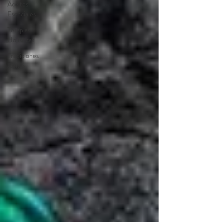
Aceites
Esenciales
Terapias
Holísticas
Tradiciones
Celtas