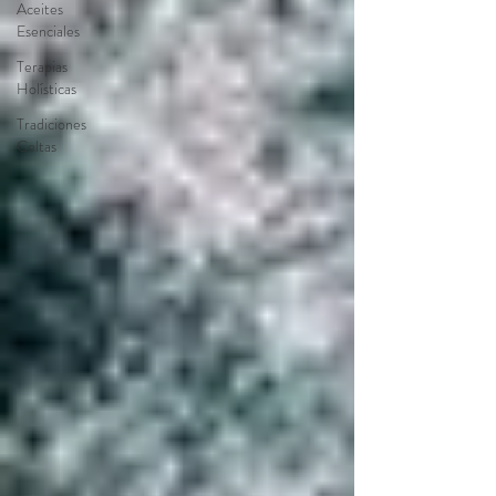
Aceites
Esenciales
Terapias
Holísticas
Tradiciones
Celtas