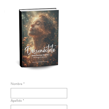
DESCONÉCTATE
Nombre
*
Apellido
*