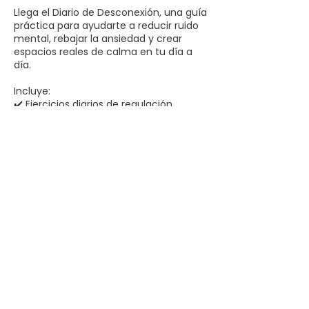
Llega el Diario de Desconexión, una guía
práctica para ayudarte a reducir ruido
mental, rebajar la ansiedad y crear
espacios reales de calma en tu día a
día.
Incluye:
✔️ Ejercicios diarios de regulación
emocional
✔️ Técnicas rápidas de desconexión
✔️ Espacios para escribir y liberar carga
mental