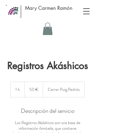
Mary Carmen Ramón
Registros Akáshicos
50
euros
1 h
1
50 €
Carrer Puig Pedrós
Descripción del servicio
Los Registros Akáshicos son una base de
información ilimitada, que contiene